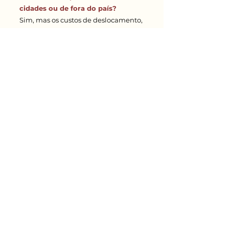
cidades ou de fora do país?
Sim, mas os custos de deslocamento,
hospedagem, translados e
alimentação correm por conta do
próprio paciente indicado.
O que faz o LaVieen?
O Laser Lavieen é um tratamento
dermatológico que utiliza uma
tecnologia avançada de laser para
melhorar a saúde e aparência da
pele.
Posso recomendar quem eu
quiser?
Sim, não há restrições. Importante:
somente para menores de idade a
indicação deve ser feita para pais ou
responsáveis.