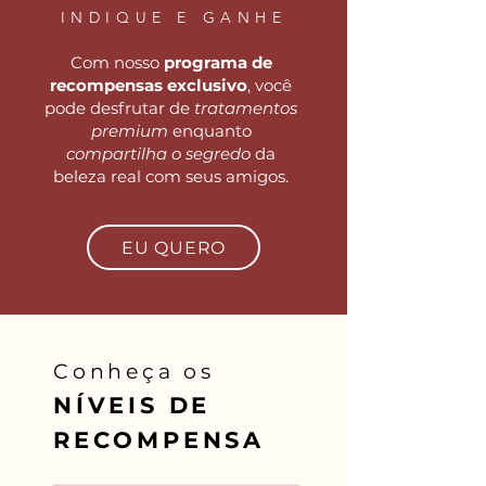
INDIQUE E GANHE
Com nosso
programa de
recompensas exclusivo
, você
pode desfrutar de
tratamentos
premium
enquanto
compartilha o segredo
da
beleza real com seus amigos.
EU QUERO
Conheça os
NÍVEIS DE
RECOMPENSA